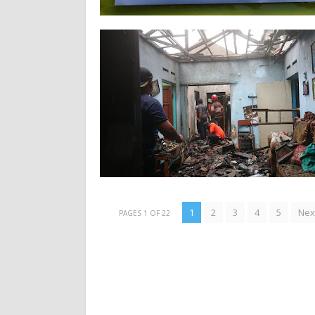
1
2
3
4
5
Nex
PAGES 1 OF 22