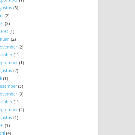
gustus
(3)
ni
(2)
ei
(3)
aret
(1)
anuari
(2)
ovember
(2)
ktober
(1)
eptember
(1)
gustus
(2)
li
(1)
esember
(5)
ovember
(3)
ktober
(1)
eptember
(2)
gustus
(1)
ei
(1)
ril
(4)