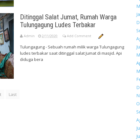
M
J
Ditinggal Salat Jumat, Rumah Warga
D
Tulungagung Ludes Terbakar
S
Admin
2/11/2020
Add Comment
A
Ju
Tulungagung - Sebuah rumah milik warga Tulungagung
ludes terbakar saat ditinggal salat Jumat di masjid. Api
M
diduga bera
Ap
M
F
D
t
Last
N
O
S
A
Ju
Ju