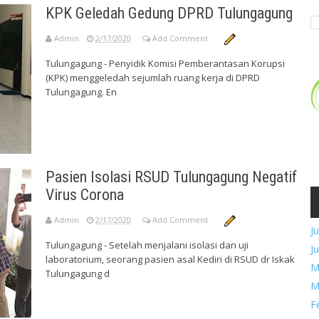
KPK Geledah Gedung DPRD Tulungagung
Admin
2/17/2020
Add Comment
Tulungagung - Penyidik Komisi Pemberantasan Korupsi
(KPK) menggeledah sejumlah ruang kerja di DPRD
Tulungagung. En
Pasien Isolasi RSUD Tulungagung Negatif
Virus Corona
Admin
2/17/2020
Add Comment
Ju
Tulungagung - Setelah menjalani isolasi dan uji
Ju
laboratorium, seorang pasien asal Kediri di RSUD dr Iskak
M
Tulungagung d
M
F