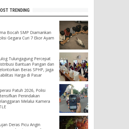
OST TRENDING
ima Bocah SMP Diamankan
olisi Gegara Curi 7 Ekor Ayam
ulog Tulungagung Percepat
istribusi Bantuan Pangan dan
elontorkan Beras SPHP, Jaga
tabilitas Harga di Pasar
perasi Patuh 2026, Polisi
ntensifkan Penindakan
elanggaran Melalui Kamera
TLE
ujan Deras Picu Angin