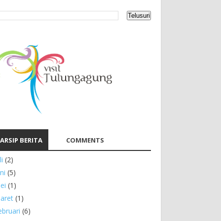
ARSIP BERITA
COMMENTS
li
(2)
ni
(5)
ei
(1)
aret
(1)
ebruari
(6)