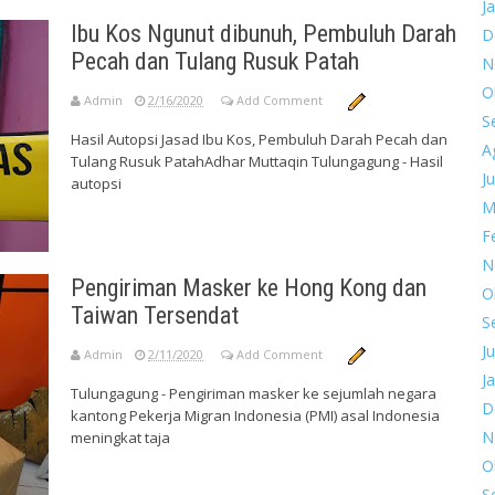
J
Ibu Kos Ngunut dibunuh, Pembuluh Darah
D
Pecah dan Tulang Rusuk Patah
N
O
Admin
2/16/2020
Add Comment
S
Hasil Autopsi Jasad Ibu Kos, Pembuluh Darah Pecah dan
A
Tulang Rusuk PatahAdhar Muttaqin Tulungagung - Hasil
Ju
autopsi
M
F
N
Pengiriman Masker ke Hong Kong dan
O
Taiwan Tersendat
S
Ju
Admin
2/11/2020
Add Comment
J
Tulungagung - Pengiriman masker ke sejumlah negara
D
kantong Pekerja Migran Indonesia (PMI) asal Indonesia
N
meningkat taja
O
S