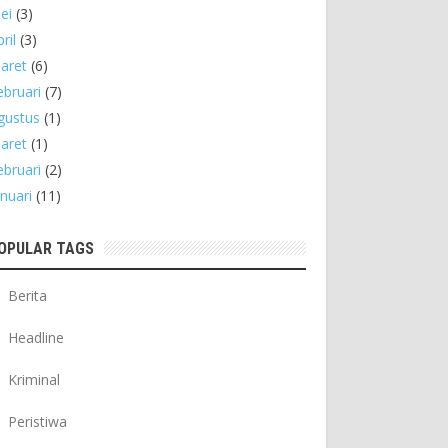
ei
(3)
ril
(3)
aret
(6)
ebruari
(7)
gustus
(1)
aret
(1)
ebruari
(2)
anuari
(11)
OPULAR TAGS
Berita
Headline
Kriminal
Peristiwa