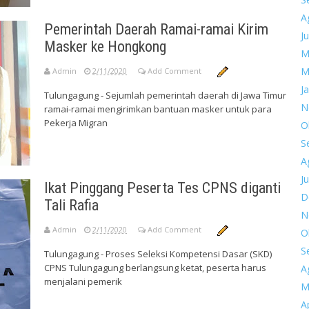
A
Pemerintah Daerah Ramai-ramai Kirim
Ju
Masker ke Hongkong
M
M
Admin
2/11/2020
Add Comment
J
Tulungagung - Sejumlah pemerintah daerah di Jawa Timur
N
ramai-ramai mengirimkan bantuan masker untuk para
Pekerja Migran
O
S
A
Ju
Ikat Pinggang Peserta Tes CPNS diganti
D
Tali Rafia
N
Admin
2/11/2020
Add Comment
O
S
Tulungagung - Proses Seleksi Kompetensi Dasar (SKD)
CPNS Tulungagung berlangsung ketat, peserta harus
A
menjalani pemerik
M
Ap