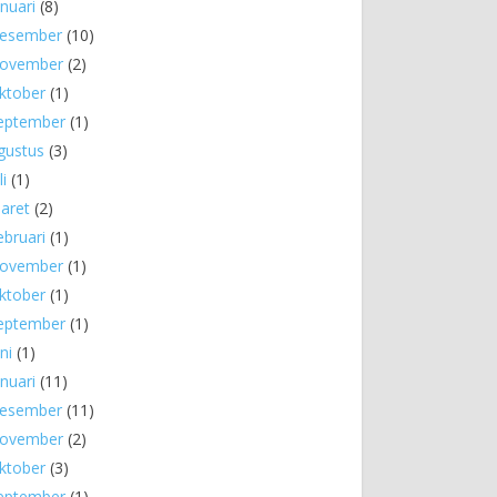
anuari
(8)
esember
(10)
ovember
(2)
ktober
(1)
eptember
(1)
gustus
(3)
li
(1)
aret
(2)
ebruari
(1)
ovember
(1)
ktober
(1)
eptember
(1)
ni
(1)
anuari
(11)
esember
(11)
ovember
(2)
ktober
(3)
eptember
(1)