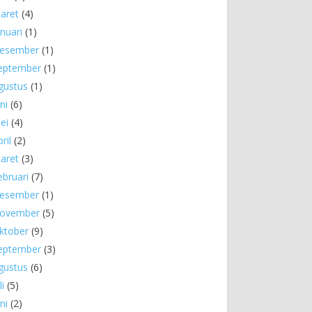
aret
(4)
anuari
(1)
esember
(1)
eptember
(1)
gustus
(1)
ni
(6)
ei
(4)
ril
(2)
aret
(3)
ebruari
(7)
esember
(1)
ovember
(5)
ktober
(9)
eptember
(3)
gustus
(6)
li
(5)
ni
(2)