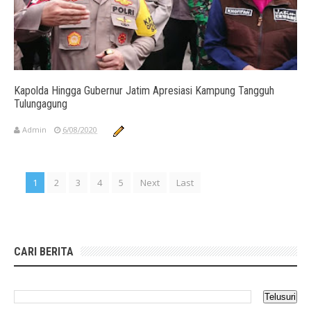
Kapolda Hingga Gubernur Jatim Apresiasi Kampung Tangguh
Tulungagung
Admin
6/08/2020
1
2
3
4
5
Next
Last
CARI BERITA