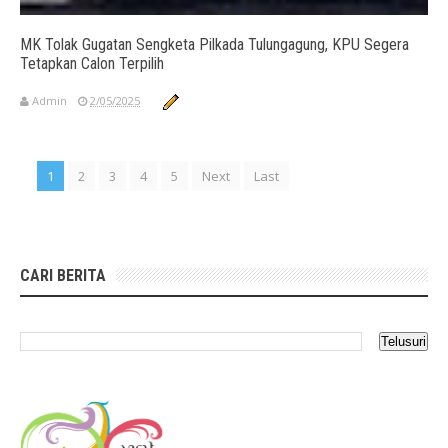
MK Tolak Gugatan Sengketa Pilkada Tulungagung, KPU Segera
Tetapkan Calon Terpilih
Admin
2/05/2025
1
2
3
4
5
Next
Last
CARI BERITA