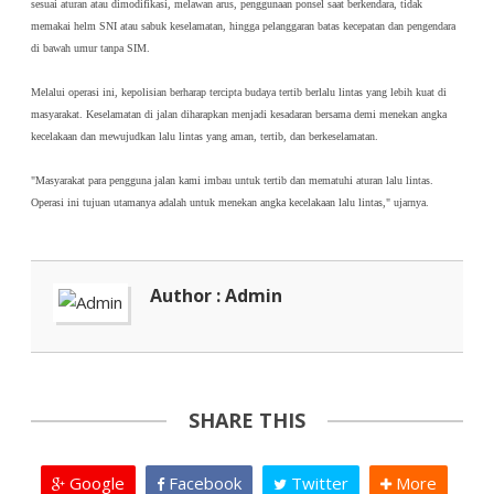
sesuai aturan atau dimodifikasi, melawan arus, penggunaan ponsel saat berkendara, tidak 
memakai helm SNI atau sabuk keselamatan, hingga pelanggaran batas kecepatan dan pengendara 
di bawah umur tanpa SIM.
Melalui operasi ini, kepolisian berharap tercipta budaya tertib berlalu lintas yang lebih kuat di 
masyarakat. Keselamatan di jalan diharapkan menjadi kesadaran bersama demi menekan angka 
kecelakaan dan mewujudkan lalu lintas yang aman, tertib, dan berkeselamatan.
"Masyarakat para pengguna jalan kami imbau untuk tertib dan mematuhi aturan lalu lintas. 
Operasi ini tujuan utamanya adalah untuk menekan angka kecelakaan lalu lintas," ujarnya. 
Author : Admin
SHARE THIS
Google
Facebook
Twitter
More