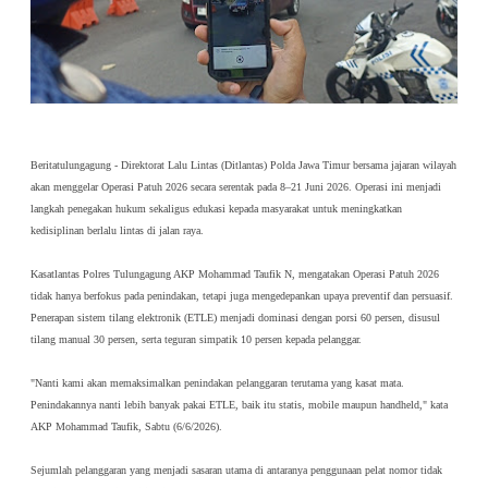
Beritatulungagung - Direktorat Lalu Lintas (Ditlantas) Polda Jawa Timur bersama jajaran wilayah 
akan menggelar Operasi Patuh 2026 secara serentak pada 8–21 Juni 2026. Operasi ini menjadi 
langkah penegakan hukum sekaligus edukasi kepada masyarakat untuk meningkatkan 
kedisiplinan berlalu lintas di jalan raya.
Kasatlantas Polres Tulungagung AKP Mohammad Taufik N, mengatakan Operasi Patuh 2026 
tidak hanya berfokus pada penindakan, tetapi juga mengedepankan upaya preventif dan persuasif. 
Penerapan sistem tilang elektronik (ETLE) menjadi dominasi dengan porsi 60 persen, disusul 
tilang manual 30 persen, serta teguran simpatik 10 persen kepada pelanggar.
"Nanti kami akan memaksimalkan penindakan pelanggaran terutama yang kasat mata. 
Penindakannya nanti lebih banyak pakai ETLE, baik itu statis, mobile maupun handheld," kata 
AKP Mohammad Taufik, Sabtu (6/6/2026). 
Sejumlah pelanggaran yang menjadi sasaran utama di antaranya penggunaan pelat nomor tidak 