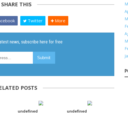
SHARE THIS
M
Ap
M
cebook
Twitter
More
F
A
M
F
J
P
ELATED POSTS
undefined
undefined