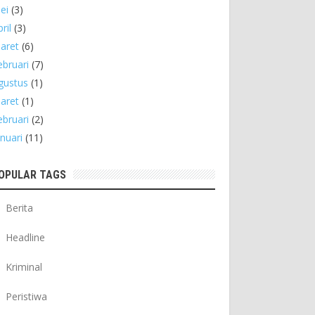
ei
(3)
ril
(3)
aret
(6)
ebruari
(7)
gustus
(1)
aret
(1)
ebruari
(2)
anuari
(11)
OPULAR TAGS
Berita
Headline
Kriminal
Peristiwa