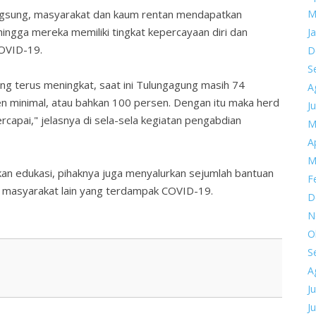
M
angsung, masyarakat dan kaum rentan mendapatkan
ehingga mereka memiliki tingkat kepercayaan diri dan
J
COVID-19.
D
S
ung terus meningkat, saat ini Tulungagung masih 74
A
n minimal, atau bahkan 100 persen. Dengan itu maka herd
Ju
rcapai," jelasnya di sela-sela kegiatan pengabdian
M
Ap
M
n edukasi, pihaknya juga menyalurkan sejumlah bantuan
F
n masyarakat lain yang terdampak COVID-19.
D
N
O
S
A
Ju
Ju