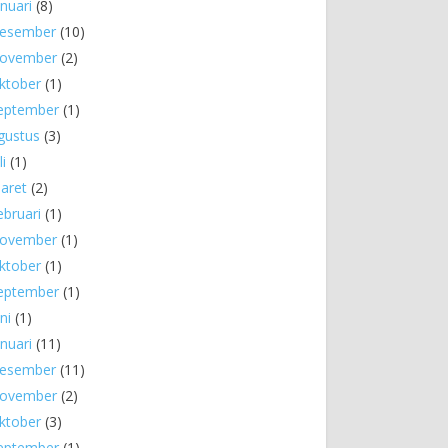
anuari
(8)
esember
(10)
ovember
(2)
ktober
(1)
eptember
(1)
gustus
(3)
li
(1)
aret
(2)
ebruari
(1)
ovember
(1)
ktober
(1)
eptember
(1)
ni
(1)
anuari
(11)
esember
(11)
ovember
(2)
ktober
(3)
eptember
(1)