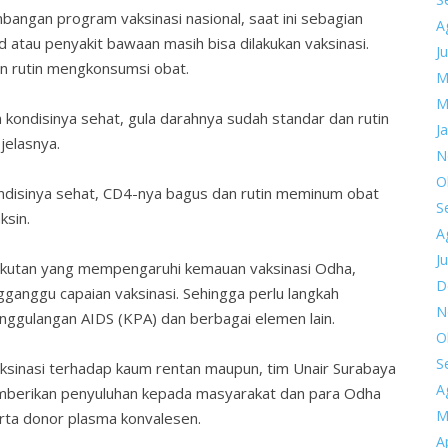
ngan program vaksinasi nasional, saat ini sebagian
A
 atau penyakit bawaan masih bisa dilakukan vaksinasi.
Ju
an rutin mengkonsumsi obat.
M
M
n kondisinya sehat, gula darahnya sudah standar dan rutin
J
jelasnya.
N
O
ndisinya sehat, CD4-nya bagus dan rutin meminum obat
S
ksin.
A
Ju
takutan yang mempengaruhi kemauan vaksinasi Odha,
D
ngganggu capaian vaksinasi. Sehingga perlu langkah
N
nggulangan AIDS (KPA) dan berbagai elemen lain.
O
S
sinasi terhadap kaum rentan maupun, tim Unair Surabaya
A
mberikan penyuluhan kepada masyarakat dan para Odha
M
erta donor plasma konvalesen.
Ap