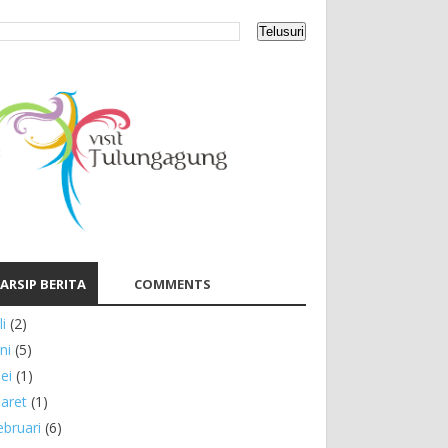
ARSIP BERITA
COMMENTS
li
(2)
ni
(5)
ei
(1)
aret
(1)
ebruari
(6)