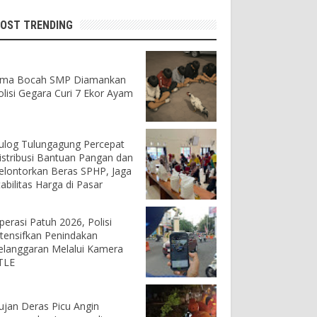
OST TRENDING
ima Bocah SMP Diamankan
olisi Gegara Curi 7 Ekor Ayam
ulog Tulungagung Percepat
istribusi Bantuan Pangan dan
elontorkan Beras SPHP, Jaga
tabilitas Harga di Pasar
perasi Patuh 2026, Polisi
ntensifkan Penindakan
elanggaran Melalui Kamera
TLE
ujan Deras Picu Angin