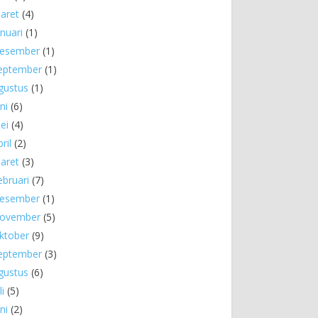
aret
(4)
anuari
(1)
esember
(1)
eptember
(1)
gustus
(1)
ni
(6)
ei
(4)
ril
(2)
aret
(3)
ebruari
(7)
esember
(1)
ovember
(5)
ktober
(9)
eptember
(3)
gustus
(6)
li
(5)
ni
(2)