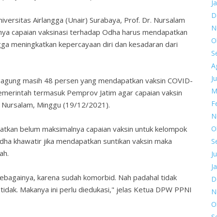
J
D
ersitas Airlangga (Unair) Surabaya, Prof. Dr. Nursalam
N
nya capaian vaksinasi terhadap Odha harus mendapatkan
O
gga meningkatkan kepercayaan diri dan kesadaran dari
S
A
Ju
ungagung masih 48 persen yang mendapatkan vaksin COVID-
M
merintah termasuk Pemprov Jatim agar capaian vaksin
F
 Nursalam, Minggu (19/12/2021).
N
O
atkan belum maksimalnya capaian vaksin untuk kelompok
dha khawatir jika mendapatkan suntikan vaksin maka
S
ah.
Ju
J
sebagainya, karena sudah komorbid. Nah padahal tidak
D
 tidak. Makanya ini perlu diedukasi," jelas Ketua DPW PPNI
N
O
S