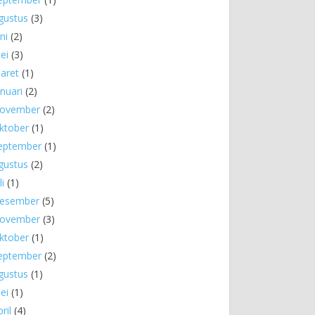
gustus
(3)
ni
(2)
ei
(3)
aret
(1)
anuari
(2)
ovember
(2)
ktober
(1)
eptember
(1)
gustus
(2)
li
(1)
esember
(5)
ovember
(3)
ktober
(1)
eptember
(2)
gustus
(1)
ei
(1)
ril
(4)