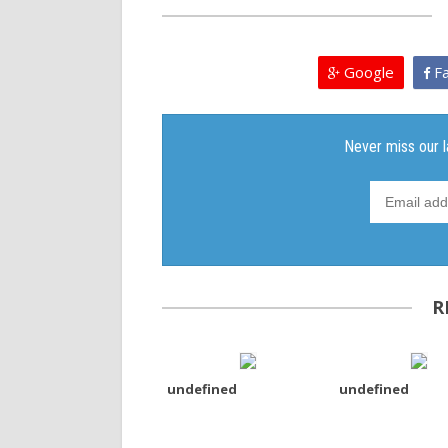
Google
Fa
R
undefined
undefined