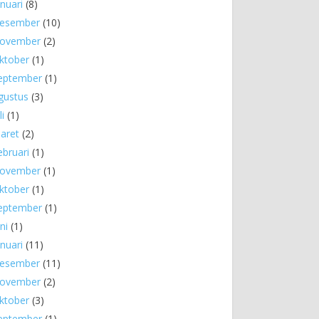
anuari
(8)
esember
(10)
ovember
(2)
ktober
(1)
eptember
(1)
gustus
(3)
li
(1)
aret
(2)
ebruari
(1)
ovember
(1)
ktober
(1)
eptember
(1)
ni
(1)
anuari
(11)
esember
(11)
ovember
(2)
ktober
(3)
eptember
(1)