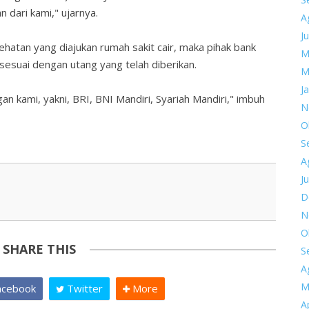
n dari kami," ujarnya.
A
Ju
sehatan yang diajukan rumah sakit cair, maka pihak bank
M
esuai dengan utang yang telah diberikan.
M
J
 kami, yakni, BRI, BNI Mandiri, Syariah Mandiri," imbuh
N
O
S
A
Ju
D
N
O
SHARE THIS
S
A
M
cebook
Twitter
More
Ap