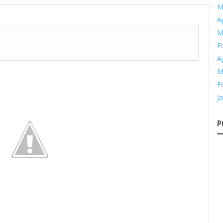
M
Ap
M
F
A
M
F
J
P