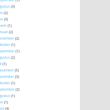
gustus
(3)
ni
(2)
ei
(3)
aret
(1)
anuari
(2)
ovember
(2)
ktober
(1)
eptember
(1)
gustus
(2)
li
(1)
esember
(5)
ovember
(3)
ktober
(1)
eptember
(2)
gustus
(1)
ei
(1)
ril
(4)