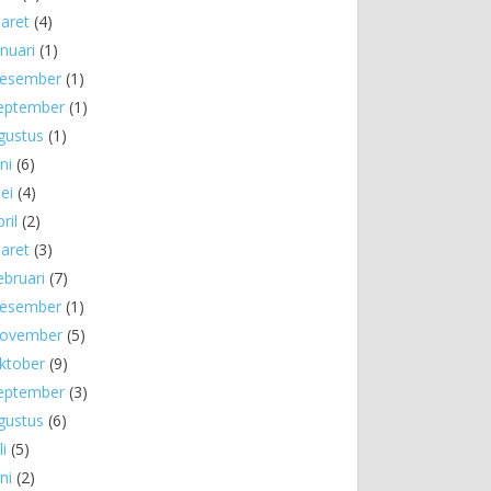
aret
(4)
anuari
(1)
esember
(1)
eptember
(1)
gustus
(1)
ni
(6)
ei
(4)
ril
(2)
aret
(3)
ebruari
(7)
esember
(1)
ovember
(5)
ktober
(9)
eptember
(3)
gustus
(6)
li
(5)
ni
(2)