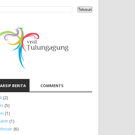
ARSIP BERITA
COMMENTS
li
(2)
ni
(5)
ei
(1)
aret
(1)
ebruari
(6)