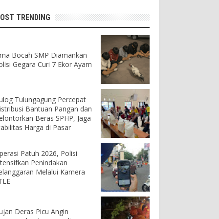
OST TRENDING
ima Bocah SMP Diamankan
olisi Gegara Curi 7 Ekor Ayam
ulog Tulungagung Percepat
istribusi Bantuan Pangan dan
elontorkan Beras SPHP, Jaga
tabilitas Harga di Pasar
perasi Patuh 2026, Polisi
ntensifkan Penindakan
elanggaran Melalui Kamera
TLE
ujan Deras Picu Angin