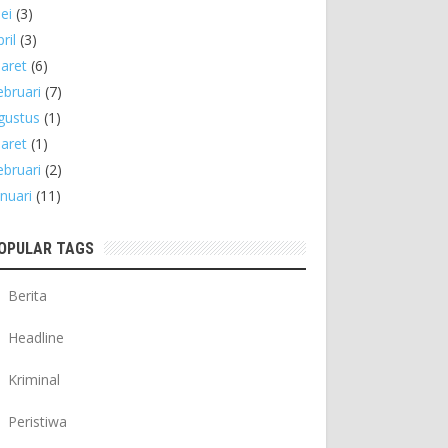
ei
(3)
ril
(3)
aret
(6)
ebruari
(7)
gustus
(1)
aret
(1)
ebruari
(2)
anuari
(11)
OPULAR TAGS
Berita
Headline
Kriminal
Peristiwa