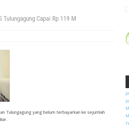
S Tulungagung Capai Rp 119 M
Ju
Ju
M
tan Tulungagung yang belum terbayarkan ke sejumlah
M
liar.
F