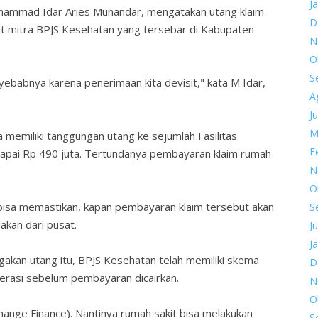
J
hammad Idar Aries Munandar, mengatakan utang klaim
D
it mitra BPJS Kesehatan yang tersebar di Kabupaten
N
O
S
nyebabnya karena penerimaan kita devisit," kata M Idar,
A
Ju
M
ga memiliki tanggungan utang ke sejumlah Fasilitas
F
pai Rp 490 juta. Tertundanya pembayaran klaim rumah
N
O
 bisa memastikan, kapan pembayaran klaim tersebut akan
S
jakan dari pusat.
Ju
J
akan utang itu, BPJS Kesehatan telah memiliki skema
D
perasi sebelum pembayaran dicairkan.
N
O
nge Finance). Nantinya rumah sakit bisa melakukan
S