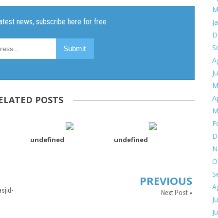
M
J
D
S
A
Ju
M
Ap
ELATED POSTS
M
F
D
undefined
undefined
N
O
S
PREVIOUS
A
sjid-
Next Post »
Ju
Ju