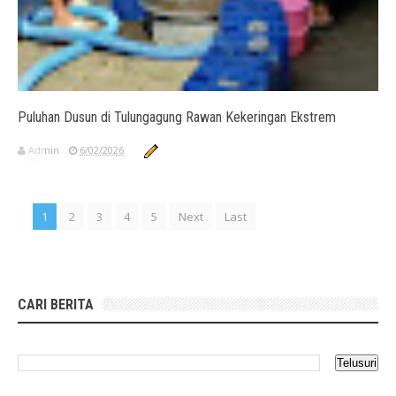
Puluhan Dusun di Tulungagung Rawan Kekeringan Ekstrem
Admin
6/02/2026
1
2
3
4
5
Next
Last
CARI BERITA